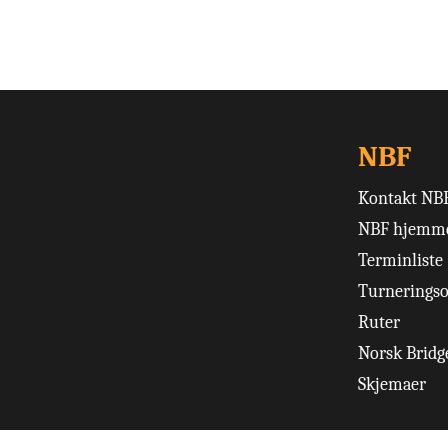
NBF
Kontakt NB
NBF hjemme
Terminliste
Turneringso
Ruter
Norsk Bridge
Skjemaer