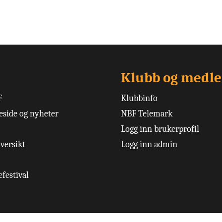
Klubb og medl
F
Klubbinfo
side og nyheter
NBF Telemark
Logg inn brukerprofil
versikt
Logg inn admin
festival